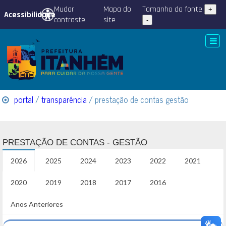
Mudar
Mapa do
Tamanho da fonte
+
Acessibilidade
contraste
site
-
portal
/
transparência
/ prestação de contas gestão