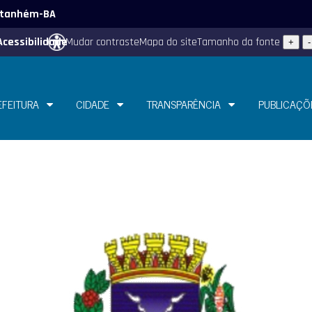
 Itanhém-BA
Acessibilidade
Mudar contraste
Mapa do site
Tamanho da fonte
+
-
EFEITURA
CIDADE
TRANSPARÊNCIA
PUBLICAÇÕ