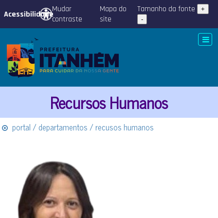
Mudar
Mapa do
Tamanho da fonte
+
Acessibilidade
contraste
site
-
Recursos Humanos
portal / departamentos / recusos humanos