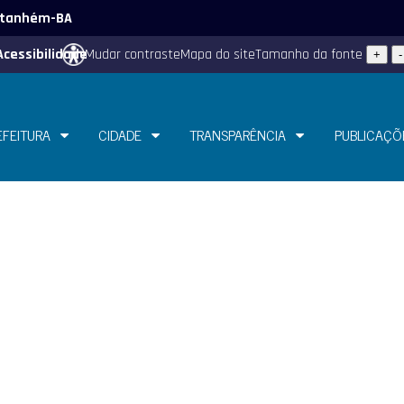
 Itanhém-BA
Acessibilidade
Mudar contraste
Mapa do site
Tamanho da fonte
+
-
EFEITURA
CIDADE
TRANSPARÊNCIA
PUBLICAÇÕ